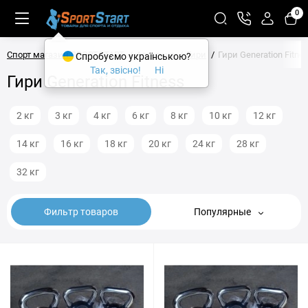
0
Спорт магазин SPORTSTART
Атлетика
Гири
Гири Generation Fitne
Спробуємо українською?
Так, звісно!
Ні
Гири Generation Fitness
2 кг
3 кг
4 кг
6 кг
8 кг
10 кг
12 кг
14 кг
16 кг
18 кг
20 кг
24 кг
28 кг
32 кг
Фильтр товаров
Популярные