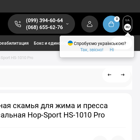
0
(099) 394-60-64
UA
(068) 655-62-76
RU
реабилитация
Бокс и единоборства
Спробуємо українською?
1/2
Так, звісно!
Ні
port HS-1010 Pro
ая скамья для жима и пресса
альная Hop-Sport HS-1010 Pro