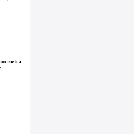
ажнений, и
и