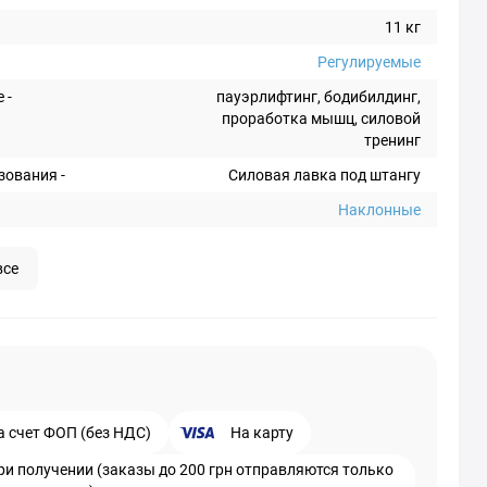
11 кг
Регулируемые
 -
пауэрлифтинг, бодибилдинг,
проработка мышц, силовой
тренинг
зования -
Силовая лавка под штангу
Наклонные
все
а счет ФОП (без НДС)
На карту
ри получении (заказы до 200 грн отправляются только