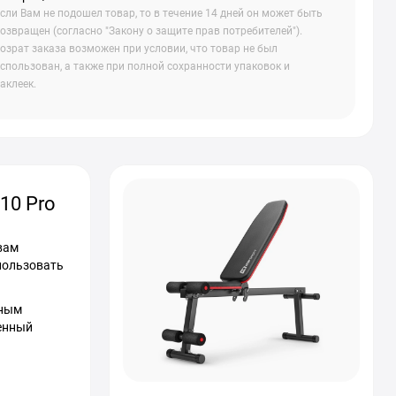
сли Вам не подошел товар, то в течение 14 дней он может быть
озвращен (согласно "Закону о защите прав потребителей").
озрат заказа возможен при условии, что товар не был
спользован, а также при полной сохранности упаковок и
аклеек.
10 Pro
вам
пользовать
ьным
ценный