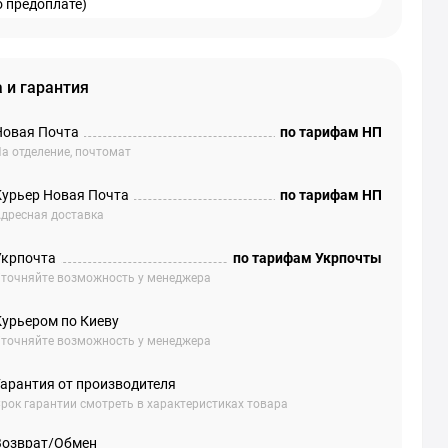
о предоплате)
 и гарантия
Новая Почта
по тарифам НП
а отделение, почтомат
Курьер Новая Почта
по тарифам НП
дресная доставка
Укрпочта
по тарифам Укрпочты
точняйте возможность у менеджера
Курьером по Киеву
точняйте возможность у менеджера
Гарантия от производителя
рок гарантии смотреть в характеристиках товара
Возврат/Обмен