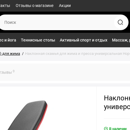
такты
Отзывы о магазине
Акции
с и йога
Теннисные столы
Активный спорт и отдых
Массаж, 
) для жима
Наклонная скамья для жима и пресса универсальная Hop-S
0
тзывы
Наклонн
универс
В наличии