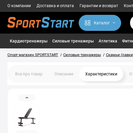
О компании
Доставка и оплата
Гарантии и возврат
Кон
Каталог
Кардиотренажеры
Силовые тренажеры
Атлетика
Фитне
Спорт магазин SPORTSTART
Силовые тренажеры
Скамьи (лавки
Все про товар
Описание
Характеристики
О