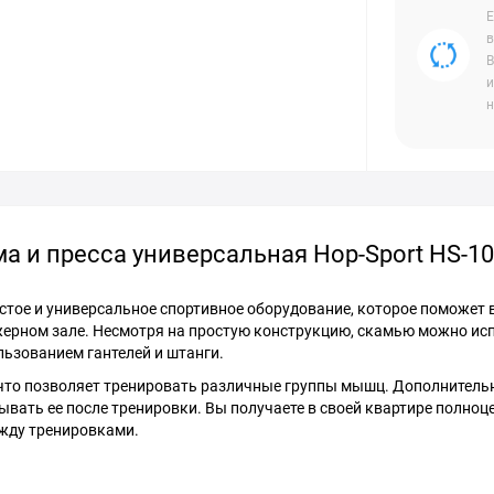
Е
в
В
и
н
 и пресса универсальная Hop-Sport HS-10
остое и универсальное спортивное оборудование, которое поможет 
жерном зале. Несмотря на простую конструкцию, скамью можно ис
льзованием гантелей и штанги.
 что позволяет тренировать различные группы мышц. Дополнител
вать ее после тренировки. Вы получаете в своей квартире полно
ежду тренировками.