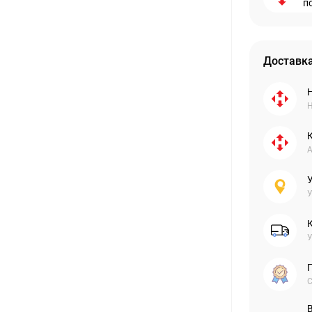
п
Доставка
Н
А
У
У
С