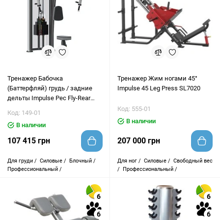
Тренажер Бабочка
Тренажер Жим ногами 45°
(Баттерфляй) грудь / задние
Impulse 45 Leg Press SL7020
дельты Impulse Pec Fly-Rear
Delt Machine IT9315
Код: 555-01
Код: 149-01
В наличии
В наличии
107 415 грн
207 000 грн
Для груди /
Силовые /
Блочный /
Для ног /
Силовые /
Свободный вес
Профессиональный /
/
Профессиональный /
6
6
6
6