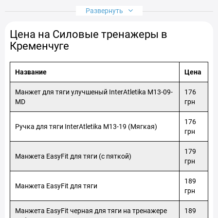
Кременчуг, Отделение №9 (до 30 кг на одно место ): ул. Тараса
Развернуть
Бульбы, 12
Кременчуг, Отделение №10 (до 30 кг на одно место): ул.
Цена на Силовые тренажеры в
Ивана Приходько, 42а
Кременчуг, Отделение №11 (до 30 кг на одно место ): пл.
Кременчуге
Победы, 1
Кременчуг, Отделение №12 (до 30 кг на одно место ): ул.
Халаменюка, 10б
Название
Цена
Кременчуг, Отделение №13 (до 30 кг на одно место): ул.
Доктора А.Богаевского, 15/50
Манжет для тяги улучшеный InterAtletika M13-09-
176
Кременчуг, Отделение №14 (до 200 кг): ул. Мечты (Воинов-
MD
грн
Интернационалистов), 16А
Кременчуг, Отделение №15 (до 30 кг на одно место ): просп.
176
Ручка для тяги InterAtletika M13-19 (Мягкая)
Свободы, 61/17
грн
179
Манжета EasyFit для тяги (с пяткой)
грн
189
Манжета EasyFit для тяги
грн
Манжета EasyFit черная для тяги на тренажере
189