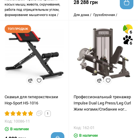
28 288 грн
косых мышц живота, скручивания,
работа под отрицательным углом,
формирование мышечного кора /
Для дома /
Грузоблочная /
ТОП ПРОДАЖ
6
6
Скамья для гиперэкстензии
Профессиональный тренажер
Hop-Sport HS-1016
Impulse Dual Leg Press/Leg Curl
Жим ногами/Сгибание ног
1
сидя IT9328
Код: 10086-11
Код: 162-01
В наличии
В наличии