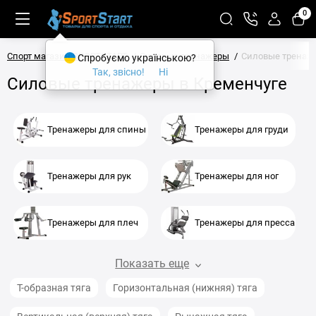
0
Спорт магазин SPORTSTART
Силовые тренажеры
Силовые тренаже
Спробуємо українською?
Так, звісно!
Ні
Силовые тренажеры в Кременчуге
Тренажеры для спины
Тренажеры для груди
Тренажеры для рук
Тренажеры для ног
Тренажеры для плеч
Тренажеры для пресса
Показать еще
Т-образная тяга
Горизонтальная (нижняя) тяга