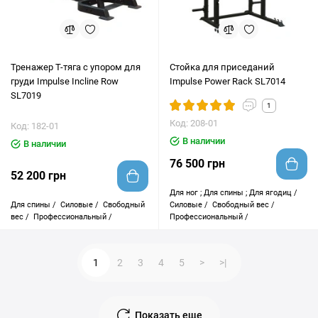
Тренажер Т-тяга с упором для
Стойка для приседаний
груди Impulse Incline Row
Impulse Power Rack SL7014
SL7019
1
Код: 208-01
Код: 182-01
В наличии
В наличии
76 500 грн
52 200 грн
Для ног ; Для спины ; Для ягодиц /
Для спины /
Силовые /
Свободный
Силовые /
Свободный вес /
вес /
Профессиональный /
Профессиональный /
1
2
3
4
5
>
>|
Показать еще