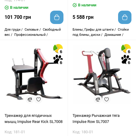
В наличии
В наличии
101 700 грн
5 588 грн
Для груди /
Силовые /
Свободный
Блины; Грифы для штанги /
Стойки
вес /
Профессиональный /
под блины, диски /
Домашние /
6
6
6
6
Тренажер для ягодичных
Тренажер Рычажная тяга
мышц Impulse Rear Kick SL7008
Impulse Row SL7007
Код: 181-01
Код: 180-01