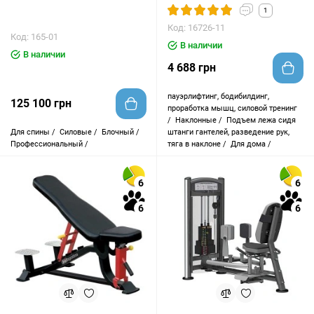
1
Код: 16726-11
Код: 165-01
В наличии
В наличии
4 688 грн
пауэрлифтинг, бодибилдинг,
125 100 грн
проработка мышц, силовой тренинг
/
Наклонные /
Подъем лежа сидя
Для спины /
Силовые /
Блочный /
штанги гантелей, разведение рук,
Профессиональный /
тяга в наклоне /
Для дома /
6
6
6
6