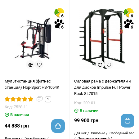
6
6
6
6
Мультистанция (фитнес
Силовая рама с держателями
станция) Hop-Sport HS-1054K
для дисков Impulse Full Power
Rack SL7015
1
Код: 209-01
Код: 7528-11
В наличии
В наличии
99 900 грн
44 888 грн
Для ног /
Силовые /
Свободный вес
Для дома /
Грузоблочная /
/
Профессиональный /