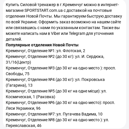
Купить Силовой тренажер в г.Кременчуг можно в интернет-
Маты спортивные гимнастические в Кременчуг
магазине SPORTSTART.com.ua с доставкой на почтовые
отделения Новой Почты. Мы гарантируем быструю доставку
Аппараты для прессотерапии и лимфодренажа в Кременчуг
по всей Украине. Оформить заказ возможно на нашем сайте
или связавшись с нами по указанным контактам. Также вы
Кинезио тейпы в Кременчуг
можете написать нам в Viber или Telegram для уточнения
деталей.
Шейкеры спортивные в Кременчуг
Популярные отделения Новой Почты
Кременчуг, Отделение №1: ул. Флотская, 2
Кременчуг, Отделение №2 (до 30 кг): ул. И. Сердюка,
31/16(Центр)
Кременчуг, Отделение №3 (до 30 кг на одно место ): просп.
Свободы, 75
Кременчуг, Отделение №4 (до 30 кг): ул. Покровська
(Гагарина), 13
Кременчуг, Отделение №5 (до 30 кг на одне місце): ул.
Космическая, 1 (Раковка)
Кременчуг, Отделение №6 (до 30 кг на одно место): просп.
Леси Украинки, 96
Кременчуг, Отделение №7: ул. Пугачева Вадима, 10
Кременчуг, Отделение №8 (до 30 кг на одно место ): ул.
Переяславская, 46