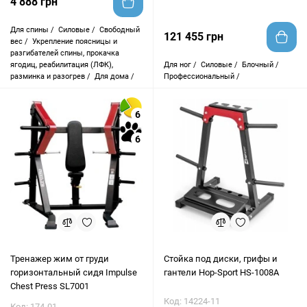
4 888 грн
Для спины /
Силовые /
Свободный
121 455 грн
вес /
Укрепление поясницы и
разгибателей спины, прокачка
ягодиц, реабилитация (ЛФК),
Для ног /
Силовые /
Блочный /
разминка и разогрев /
Для дома /
Профессиональный /
6
6
Тренажер жим от груди
Cтойка под диски, грифы и
горизонтальный сидя Impulse
гантели Hop-Sport HS-1008A
Chest Press SL7001
Код: 14224-11
Код: 174-01