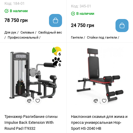
Код: 184-01
Код: 345-01
В наличии
В наличии
78 750 грн
24 750 грн
Для рук /
Силовые /
Свободный вес
/
Профессиональный /
Гантели /
Стойки под гантели /
6
6
Тренажер Разгибание спины
Наклонная скамья для жима и
Impulse Back Extension With
пресса универсальная Hop-
Round Pad IT9332
Sport HS-2040 HB