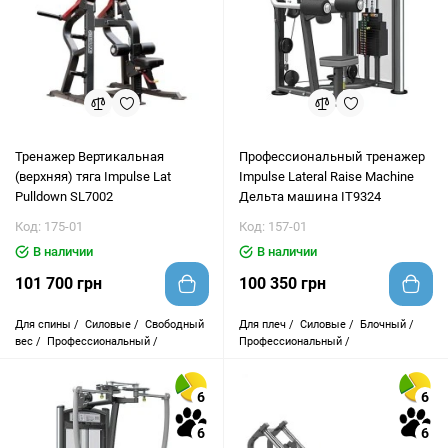
Тренажер Вертикальная
Профессиональный тренажер
(верхняя) тяга Impulse Lat
Impulse Lateral Raise Machine
Pulldown SL7002
Дельта машина IT9324
Код: 175-01
Код: 157-01
В наличии
В наличии
101 700 грн
100 350 грн
Для спины /
Силовые /
Свободный
Для плеч /
Силовые /
Блочный /
вес /
Профессиональный /
Профессиональный /
6
6
6
6