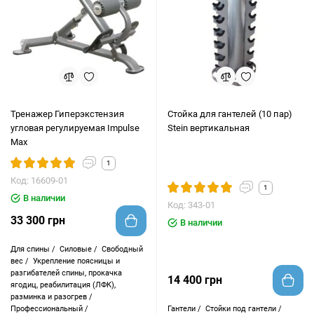
Тренажер Гиперэкстензия
Стойка для гантелей (10 пар)
угловая регулируемая Impulse
Stein вертикальная
Max
1
Код: 16609-01
1
В наличии
Код: 343-01
33 300 грн
В наличии
Для спины /
Силовые /
Свободный
вес /
Укрепление поясницы и
разгибателей спины, прокачка
14 400 грн
ягодиц, реабилитация (ЛФК),
разминка и разогрев /
Профессиональный /
Гантели /
Стойки под гантели /