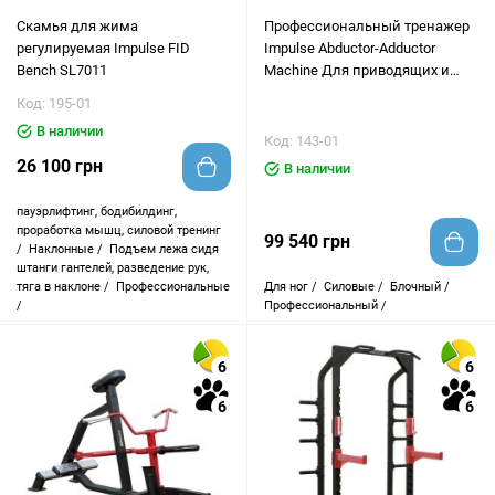
Скамья для жима
Профессиональный тренажер
регулируемая Impulse FID
Impulse Abductor-Adductor
Bench SL7011
Machine Для приводящих и
отводящих мышц бедра IT9308
Код: 195-01
В наличии
Код: 143-01
26 100 грн
В наличии
пауэрлифтинг, бодибилдинг,
проработка мышц, силовой тренинг
99 540 грн
/
Наклонные /
Подъем лежа сидя
штанги гантелей, разведение рук,
тяга в наклоне /
Профессиональные
Для ног /
Силовые /
Блочный /
/
Профессиональный /
6
6
6
6