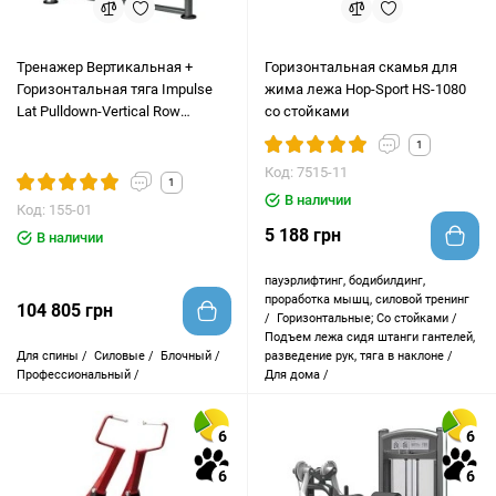
Тренажер Вертикальная +
Горизонтальная скамья для
Горизонтальная тяга Impulse
жима лежа Hop-Sport HS-1080
Lat Pulldown-Vertical Row
со стойками
Machine IT9322
1
Код: 7515-11
1
В наличии
Код: 155-01
5 188 грн
В наличии
пауэрлифтинг, бодибилдинг,
проработка мышц, силовой тренинг
104 805 грн
/
Горизонтальные; Со стойками /
Подъем лежа сидя штанги гантелей,
Для спины /
Силовые /
Блочный /
разведение рук, тяга в наклоне /
Профессиональный /
Для дома /
6
6
6
6