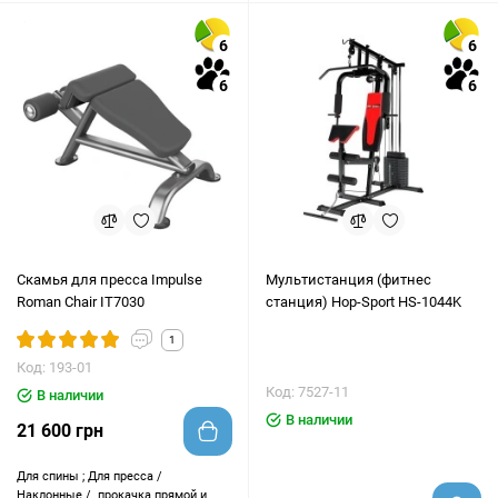
6
6
6
6
Скамья для пресса Impulse
Мультистанция (фитнес
Roman Chair IT7030
станция) Hop-Sport HS-1044K
1
Код: 193-01
Код: 7527-11
В наличии
В наличии
21 600 грн
Для спины ; Для пресса /
Наклонные /
прокачка прямой и