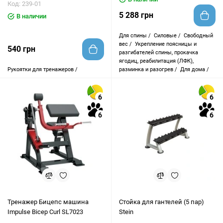
Код: 239-01
5 288 грн
В наличии
Для спины /
Силовые /
Свободный
вес /
Укрепление поясницы и
540 грн
разгибателей спины, прокачка
ягодиц, реабилитация (ЛФК),
Рукоятки для тренажеров /
разминка и разогрев /
Для дома /
6
6
6
6
Тренажер Бицепс машина
Стойка для гантелей (5 пар)
Impulse Bicep Curl SL7023
Stein