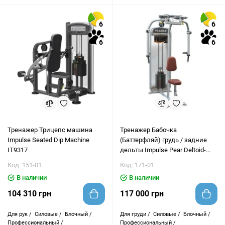
6
6
6
6
Тренажер Трицепс машина
Тренажер Бабочка
Impulse Seated Dip Machine
(Баттерфляй) грудь / задние
IT9317
дельты Impulse Pear Deltoid-
Pectoral Fly PL9022
Код: 151-01
Код: 171-01
В наличии
В наличии
104 310 грн
117 000 грн
Для рук /
Силовые /
Блочный /
Для груди /
Силовые /
Блочный /
Профессиональный /
Профессиональный /