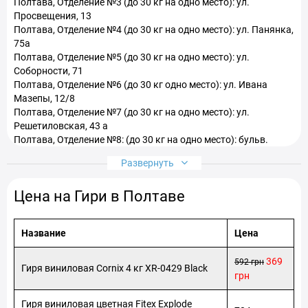
Полтава, Отделение №3 (до 30 кг на одно место): ул.
Просвещения, 13
Полтава, Отделение №4 (до 30 кг на одно место): ул. Панянка,
75а
Полтава, Отделение №5 (до 30 кг на одно место): ул.
Соборности, 71
Полтава, Отделение №6 (до 30 кг одно место): ул. Ивана
Мазепы, 12/8
Полтава, Отделение №7 (до 30 кг на одно место): ул.
Решетиловская, 43 а
Полтава, Отделение №8: (до 30 кг на одно место): бульв.
Богдана Хмельницкого, 21
Развернуть
Полтава, Отделение №9 (до 30 кг): ул. Гоголя, 20
Полтава, Отделение №10 (до 30 кг на одно место): ул.
Цена на Гири в Полтаве
Европейская, 63
Полтава, Отделение №11 (до 30 кг на одно место): ул. Героев
АТО, 79
Название
Цена
Полтава, Отделение №12 (до 30 кг на одне место): ул. Сенная,
2/49
369
592 грн
Полтава, Отделение №13 (до 30 кг на одно место): ул.
Гиря виниловая Cornix 4 кг XR-0429 Black
грн
Великотырновская, 35/2
Полтава, Отделение №14 (до 30 кг на одно место): ул. Симона
Гиря виниловая цветная Fitex Explode
Петлюры, 45