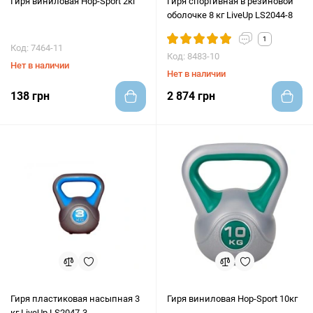
Гиря виниловая Hop-Sport 2кг
Гиря спортивная в резиновой
оболочке 8 кг LiveUp LS2044-8
1
Код: 7464-11
Код: 8483-10
Нет в наличии
Нет в наличии
138 грн
2 874 грн
Гиря пластиковая насыпная 3
Гиря виниловая Hop-Sport 10кг
кг LiveUp LS2047-3