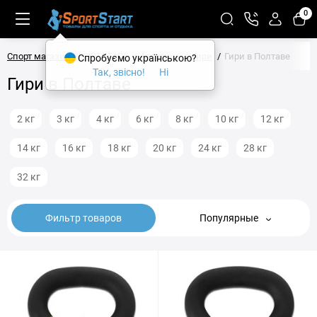
0
Спорт магазин SPORTSTART
Атлетика
Гири
Гири в Полтаве
Спробуємо українською?
Так, звісно!
Ні
Гири в Полтаве
2 кг
3 кг
4 кг
6 кг
8 кг
10 кг
12 кг
14 кг
16 кг
18 кг
20 кг
24 кг
28 кг
32 кг
Фильтр товаров
Популярные