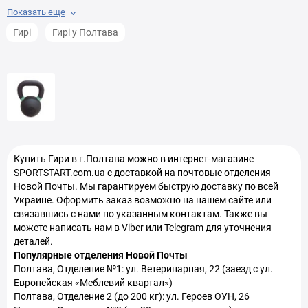
Показать еще
Мешки для кроссфита в Полтава
Гирі
Гирі у Полтава
Аппликаторы Кузнецова в Полтава
Тренажеры Гиперэкстензия в Полтава
Баланс борды в Полтава
Балансировочные подушки в Полтава
Купить
Гири
в г.Полтава можно в интернет-магазине
Гимнастические кольца в Полтава
SPORTSTART.com.ua с доставкой на почтовые отделения
Новой Почты. Мы гарантируем быструю доставку по всей
Утяжелители для ног и рук в Полтава
Украине. Оформить заказ возможно на нашем сайте или
связавшись с нами по указанным контактам. Также вы
Коврики для йоги в Полтава
можете написать нам в Viber или Telegram для уточнения
деталей.
Популярные отделения Новой Почты
Полтава, Отделение №1: ул. Ветеринарная, 22 (заезд с ул.
Европейская «Меблевий квартал»)
Полтава, Отделение 2 (до 200 кг): ул. Героев ОУН, 26