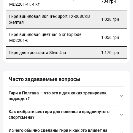
704 грн
MD2201-4F, 4 кг
Полтава, Отделение №15 (до 30 кг на одно место): ул.
Европейская, 94
Гиря виниловая 8кг Trex Sport TX-008CKB
1 028 грн
желтая
Гиря виниловая цветная 6 кг Explode
1 056 грн
MD2201-6
Гиря для кроссфита Stein 4 кг
1 170 грн
Часто задаваемые вопросы
Гири в Полтава — что это и для каких тренировок
подходят?
Гири
в Полтава — это спортивный инвентарь для силовых,
Как выбрать вес гири для новичка и продвинутого
функциональных и кардио-тренировок, рассчитанный на
спортсмена?
упражнения: махи, приседания, рывки и пресс. Подходят для
Выбирайте вес гири по уровню: новичку подойдут 8–16 кг для
домашних и зальных занятий, развивают силу, выносливость
Из чего обычно сделаны гири и как это влияет на